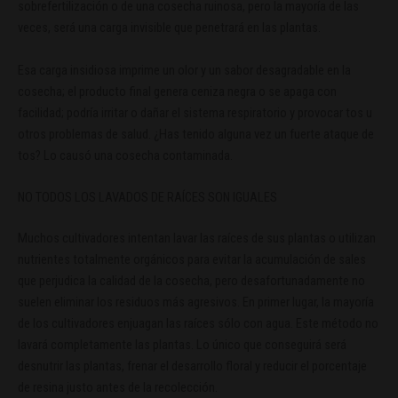
sobrefertilización o de una cosecha ruinosa, pero la mayoría de las
veces, será una carga invisible que penetrará en las plantas.
Esa carga insidiosa imprime un olor y un sabor desagradable en la
cosecha; el producto final genera ceniza negra o se apaga con
facilidad; podría irritar o dañar el sistema respiratorio y provocar tos u
otros problemas de salud. ¿Has tenido alguna vez un fuerte ataque de
tos? Lo causó una cosecha contaminada.
NO TODOS LOS LAVADOS DE RAÍCES SON IGUALES
Muchos cultivadores intentan lavar las raíces de sus plantas o utilizan
nutrientes totalmente orgánicos para evitar la acumulación de sales
que perjudica la calidad de la cosecha, pero desafortunadamente no
suelen eliminar los residuos más agresivos. En primer lugar, la mayoría
de los cultivadores enjuagan las raíces sólo con agua. Este método no
lavará completamente las plantas. Lo único que conseguirá será
desnutrir las plantas, frenar el desarrollo floral y reducir el porcentaje
de resina justo antes de la recolección.