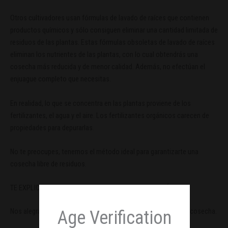
Otros cultivadores usan fórmulas de lavado de raíces que contienen
productos químicos y sólo consiguen eliminar una cantidad limitada de
residuos de las plantas. Estas fórmulas obsoletas de lavado de raíces
eliminan los nutrientes de las plantas, con lo cual obtendrás una
cosecha más reducida y de menor calidad. Además, no efectúan el
enjuague completo que necesitas.
En realidad, lo que se concentra en las plantas proviene de los
fertilizantes, el agua y el aire. Los fertilizantes orgánicos carecen de
propiedades para depurarlas.
No te preocupes, tenemos el método ideal para garantizarte una
cosecha libre de residuos.
TE EXPLICAMOS PASO A PASO COMO LAVAR LAS RAÍCES
Nos alegra poder enseñarte cómo sacar más partido de cada cosecha.
Age Verification