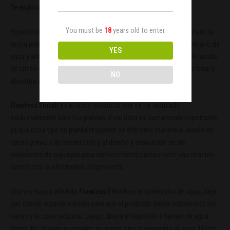
Te explicamos cómo:
You must be
18
years old to enter.
El proceso de lavado de raíces comienza entre 4 y 10 días antes de la
fecha prevista para la recolección. Debes drenar el depósito, llenarlo de
YES
agua y añadir un producto:
Flawless Finish
, la única fórmula de lavado
de raíces especialmente diseñada para conseguir una limpieza total y
NO
absoluta del tipo de plantas que cultivas.
Flawless Finish
es el único producto que se ha fabricado
exclusivamente para tus plantas. Este dato es sumamente importante
ya que cada tipo de planta responde de diferente manera al lavado de
raíces previo a la recolección y el diseño y evaluación de las
soluciones de enjuague para cultivos hidropónicos tiene una relación
directa con la efectividad del producto.
Una vez hayas añadido
Flawless Finish
en el suministro de agua, deja
que circule durante 6 horas para que el producto limpie totalmente las
raíces y la zona radicular. Luego, drena el depósito y llénalo de agua
limpia. No añadas nutrientes ni ningún otro suplemento al agua. Hasta