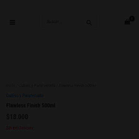
Ir
al
contenido
Buscar
por:
Inicio
/
Cultivo y Parafernalia
/ Flawless Finish 500ml
Cultivo y Parafernalia
Flawless Finish 500ml
$
18.000
Sin existencias