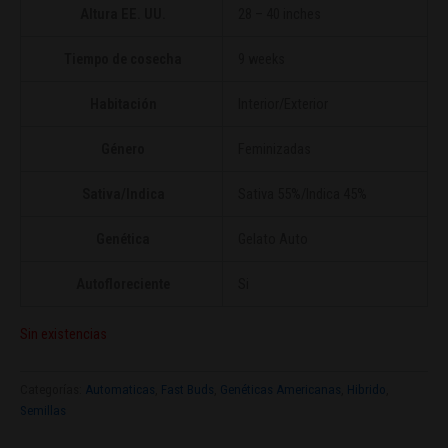
Altura EE. UU.
28 – 40 inches
Tiempo de cosecha
9 weeks
Habitación
Interior/Exterior
Género
Feminizadas
Sativa/Indica
Sativa 55%/Indica 45%
Genética
Gelato Auto
Autofloreciente
Si
Sin existencias
Categorías:
Automaticas
,
Fast Buds
,
Genéticas Americanas
,
Hibrido
,
Semillas