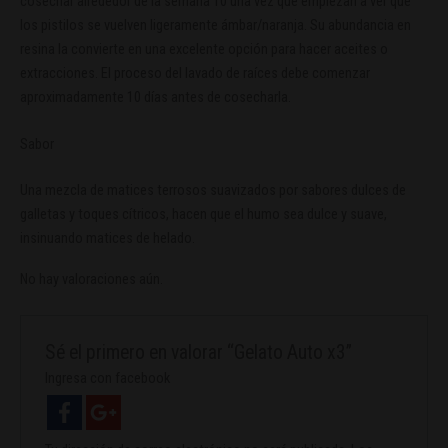
cosechar alrededor de la semana 10 una vez que empiezan a ver que
los pistilos se vuelven ligeramente ámbar/naranja. Su abundancia en
resina la convierte en una excelente opción para hacer aceites o
extracciones. El proceso del lavado de raíces debe comenzar
aproximadamente 10 días antes de cosecharla.
Sabor
Una mezcla de matices terrosos suavizados por sabores dulces de
galletas y toques cítricos, hacen que el humo sea dulce y suave,
insinuando matices de helado.
No hay valoraciones aún.
Sé el primero en valorar “Gelato Auto x3”
Ingresa con facebook