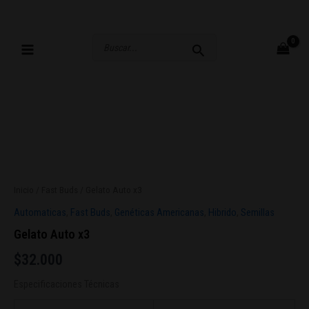
Ir
al
contenido
Buscar
por:
Inicio
/
Fast Buds
/ Gelato Auto x3
Automaticas
,
Fast Buds
,
Genéticas Americanas
,
Hibrido
,
Semillas
Gelato Auto x3
$
32.000
Especificaciones Técnicas