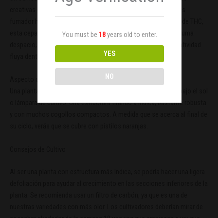
creativas que buscan superar el bloqueo del escritor. Si no eres
fumador habitual debes tener cuidado, ya que al tener un 26% de THC,
esta cepa será muy potente y puede dejarte pegado al sofá. Fuma
You must be
18
years old to enter.
despacio, disfruta de los sabores cremosos y deja que la creatividad
YES
fluya dentro de ti.
NO
Aspecto de la planta
Una planta verde, cuyas hojas cubiertas de cristales brillarán bajo el sol
o lámpara de cultivo. Una estructura tirando a índica, bastante robusta
y con muchos cogollos compactos. A medida que se acerca al final de
su ciclo, verás que se cubre con pistilos naranjas.
Consejos de Cultivo
Al ser una planta con estructura más Indica, se podría hacer una ligera
defoliación para ayudar al crecimiento en las secciones inferiores de la
planta. Se recomienda usar un filtro de carbón, ya que es una de
nuestras variedades con más olor. Los cultivadores deberían mirar de