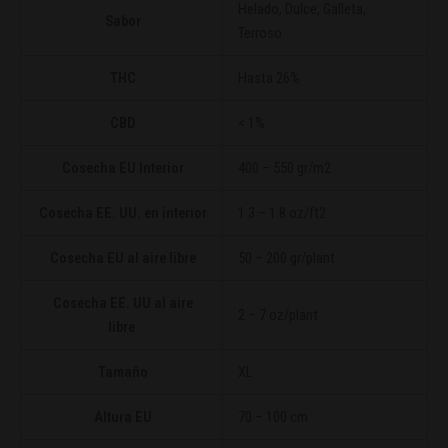
Helado, Dulce, Galleta,
Sabor
Terroso
THC
Hasta 26%
CBD
< 1%
Cosecha EU Interior
400 – 550 gr/m2
Cosecha EE. UU. en interior
1.3 – 1.8 oz/ft2
Cosecha EU al aire libre
50 – 200 gr/plant
Cosecha EE. UU al aire
2 – 7 oz/plant
libre
Tamaño
XL
Altura EU
70 – 100 cm