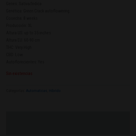
Genes:
Sativa/Indica
Genética:
Green Crack autoflowering
Cosecha:
8 weeks
Producción:
XL
Altura US:
up to 35 inches
Altura EU:
60-90 cm
THC:
Very High
CBD:
Low
Autoflorecientes:
Yes
Sin existencias
Categorías:
Automaticas
,
Hibrido
Descripción
Valoraciones (0)