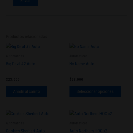
Productos relacionados
Este
produc
Automaticas
Automaticas
tiene
Big Devil #2 Auto
No Name Auto
múltipl
variant
$
23.000
$
23.000
Las
opcion
Añadir al carrito
Seleccionar opciones
se
pueden
elegir
Este
en
producto
Automaticas
Automaticas
la
tiene
Cookies Sherbert Auto
Auto Northern HOG x2
página