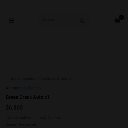
Ir
al
contenido
Buscar
por:
Inicio
/
Automaticas
/ Green Crack Auto x1
Automaticas
,
Hibrido
Green Crack Auto x1
$
6.000
Zona de cultivo:
Indoor
|
Outdoor
Género:
Feminized