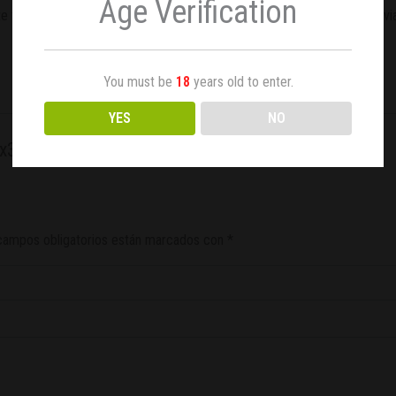
Age Verification
e físico y relajante, apropiada para aquellos usuarios que necesiten al
You must be
18
years old to enter.
YES
NO
 x3”
campos obligatorios están marcados con
*