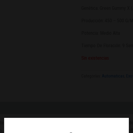
Genética: Green Gummy X (
Producción: 450 – 500 G/
Potencia: Medio Alta
Tiempo De Floración: 9 Se
Sin existencias
Categorías:
Automaticas
,
Exo
, alrededor de 120 cm de altura; elevada producción y unos niveles de 
n. Destaca por un olor muy dulce, rasgo heredado de su madre no autof