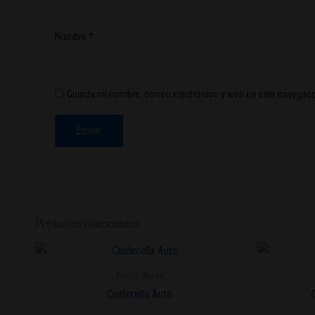
Nombre
*
Guarda mi nombre, correo electrónico y web en este navegado
Productos relacionados
Este
producto
Automaticas
tiene
Cinderella Auto
múltiples