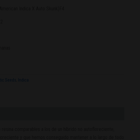
American Indica X Auto Skunk)F4
M2
manas
tic Seeds
,
Indica
resina comparables a los de un híbrido no autofloreciente,
loreciente y que hemos conseguido mantener a lo largo de todo