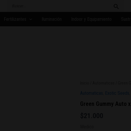
Buscar
por:
Fertilizantes
Iluminación
Indoor y Equipamiento
Sustr
Inicio
/
Automaticas
/ Green 
Automaticas
,
Exotic Seeds
Green Gummy Auto x
$
21.000
Medico