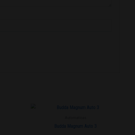
Este
producto
Automaticas
tiene
Budda Magnum Auto 3
múltiples