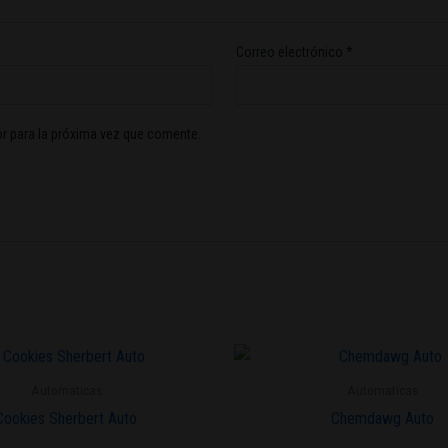
Correo electrónico
*
r para la próxima vez que comente.
Este
producto
Automaticas
Automaticas
tiene
Cookies Sherbert Auto
Chemdawg Auto
múltiples