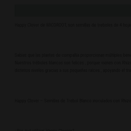
Descripción
Valoraciones (0)
Happy Clover de MICOROOT, son semillas de treboles de 4 hojas 
Sabias que las plantas de compañía proporcionan múltiples ben
Nuestros tréboles blancos son felices , porque vienen con Rhiz
distintos niveles gracias a sus pequeñas raíces , apoyando el 
Happy Clover – Semillas de Trebol Blanco inoculados con Rhizo
¿Por qué utilizar Happy Clovers?