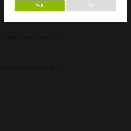
YES
NO
biodiversidad.
r las plantas a las que acompaña.
todas las líneas de fertilizante.