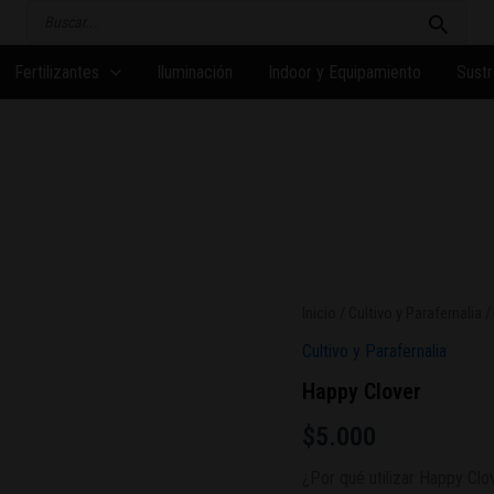
Buscar
por:
Fertilizantes
Iluminación
Indoor y Equipamiento
Sustr
Inicio
/
Cultivo y Parafernalia
/
Cultivo y Parafernalia
Happy Clover
$
5.000
¿Por qué utilizar Happy Clo