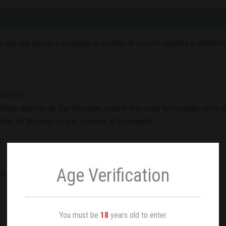
que nos ayudan a mantener el cuidado de nuestro sustrato y mantener la
eficios?
obium, ademas de fijar nitrógeno, reducir la erosión funcionando como u
trabajo de Micoroot ya que potencia el desempeño.
Age Verification
bium, rinde para 1m2 de cobertura Light
You must be
18
years old to enter.