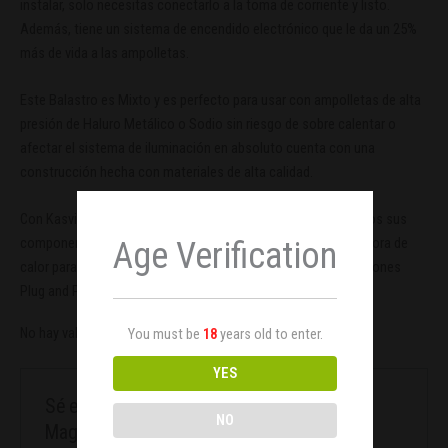
instalar, solo necesitas conectarlo a la toma de corriente y listo.
Además, tiene un sistema de encendido electrónico que le da un 25%
más de vida a las ampolletas.
Este Balastro es Mixto y es perfecto para usar con ampolletas de alta
presión de Haluro Metálico o Sodio sin riesgo de sobre calentar o
afectar el sistema de iluminación en absoluto cuenta con una
construcción hecha con materiales de alta calidad.
Con Kasvi, evita todo tipo de riesgo eléctrico, el ballast y todos sus
componentes están recubiertos por una caja plástica disipadora de
Age Verification
calor para mantenerlo siempre fresco, además incluye conexiones
Plug and Play facilitando la instalación.
No hay valoraciones aún.
You must be
18
years old to enter.
YES
Sé el primero en valorar “KASVI Balastro
NO
Magnético 600W Plug&Play”