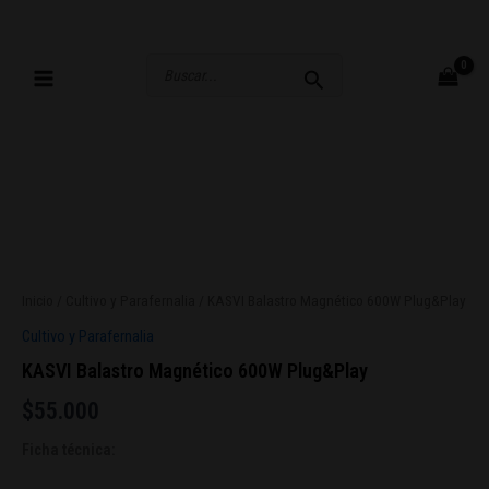
Ir
al
contenido
Buscar
por:
Inicio
/
Cultivo y Parafernalia
/ KASVI Balastro Magnético 600W Plug&Play
Cultivo y Parafernalia
KASVI Balastro Magnético 600W Plug&Play
$
55.000
Ficha técnica: