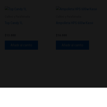
Cultivo y Parafernalia
Cultivo y Parafernalia
Top Candy 1L
Ampolleta HPS 600w Kasvi
$
13.000
$
16.000
Añadir al carrito
Añadir al carrito