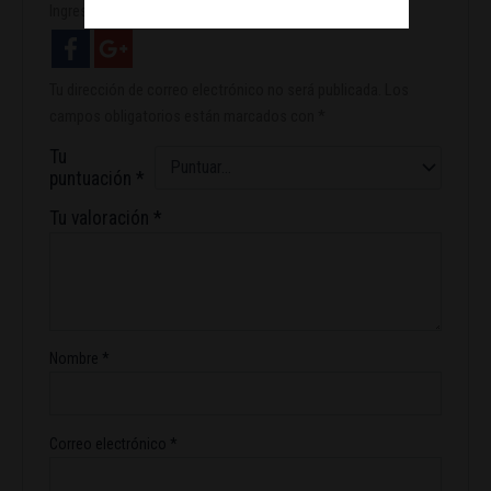
Ingresa con facebook
Tu dirección de correo electrónico no será publicada.
Los
campos obligatorios están marcados con
*
Tu
puntuación
*
Tu valoración
*
Nombre
*
Correo electrónico
*