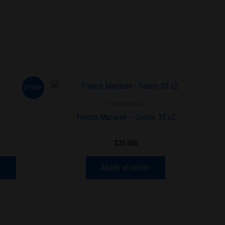
Este
¡Oferta!
cio
producto
ual
Feminizadas
tiene
French Macaron – Gelato 33 x2
.000.
múltiples
variantes.
$
25.000
Las
opciones
s
Añadir al carrito
se
pueden
elegir
en