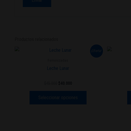
Productos relacionados
El
El
Este
¡Oferta!
precio
precio
producto
original
actual
Feminizadas
era:
es:
tiene
Leche Lunar
$45.000.
$40.000.
múltiples
variantes.
$
45.000
$
40.000
Las
opciones
Seleccionar opciones
se
pueden
elegir
en