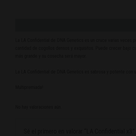
Descripción
Valoraciones (0)
La LA Confidential de DNA Genetics es un cruce varias veces pre
cantidad de cogollos densos y exquisitos. Puede crecer bajo cu
más grande y su cosecha será mayor.
La LA Confidential de DNA Genetics es sabrosa y potente con u
Multipremiada!
No hay valoraciones aún.
Sé el primero en valorar “LA Confidential x3”