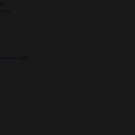
ani
 weeks
inizadas
,
Indica