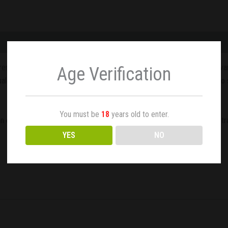
miado entre una Afghani de la vieja escuela y la OG LA Affie. Es una va
Age Verification
alquier circunstancia pudiéndose mantener pequeña y compacta. Pero si 
You must be
18
years old to enter.
n efecto extremo tanto de colocón físico como mental. Perfecta contra 
YES
NO