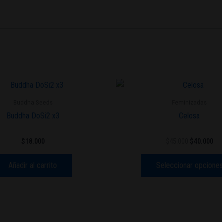
El
El
precio
pre
original
act
Buddha Seeds
Feminizadas
era:
es:
Buddha DoSi2 x3
Celosa
$45.000.
$40
$
18.000
$
45.000
$
40.000
Añadir al carrito
Seleccionar opcione