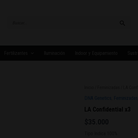
Buscar
por:
Fertilizantes
Iluminación
Indoor y Equipamiento
Sustr
Inicio
/
Feminizadas
/ LA Confi
DNA Genetics
,
Feminizadas
LA Confidential x3
$
35.000
Tipo Indica 100%