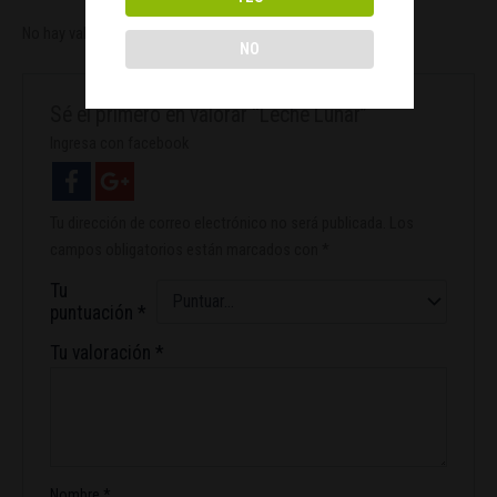
No hay valoraciones aún.
NO
Sé el primero en valorar “Leche Lunar”
Ingresa con facebook
Tu dirección de correo electrónico no será publicada.
Los
campos obligatorios están marcados con
*
Tu
puntuación
*
Tu valoración
*
Nombre
*