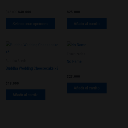
múltiples
variantes.
$
45.000
$
40.000
$
25.000
Las
opciones
Seleccionar opciones
Añadir al carrito
se
pueden
elegir
en
Feminizadas
la
Buddha Seeds
No Name
página
Buddha Wedding Cheesecake x3
de
producto
$
23.000
$
18.000
Añadir al carrito
Añadir al carrito