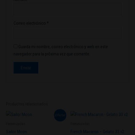
Correo electrónico
*
Guarda mi nombre, correo electrónico y web en este
navegador para la próxima vez que comente.
Productos relacionados
El
El
Este
¡Oferta!
precio
precio
producto
original
actual
Feminizadas
Feminizadas
tiene
era:
es:
Sailor Moon
French Macaron – Gelato 33 x2
$45.000.
$40.000.