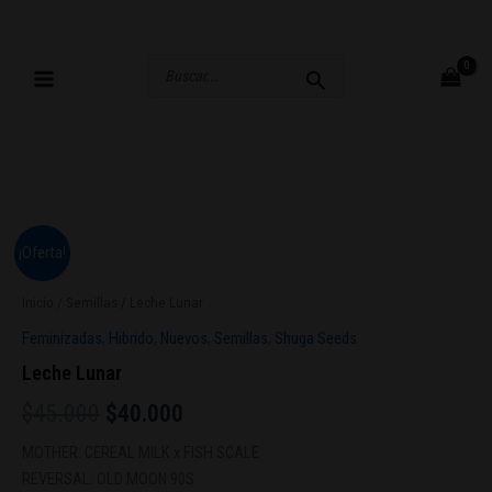
Ir
al
contenido
Buscar
por:
Leche
El
El
¡Oferta!
Lunar
precio
precio
cantidad
Inicio
/
Semillas
/ Leche Lunar
original
actual
Feminizadas
,
Hibrido
,
Nuevos
,
Semillas
,
Shuga Seeds
era:
es:
Leche Lunar
$45.000.
$40.000.
$
45.000
$
40.000
MOTHER: CEREAL MILK x FISH SCALE
REVERSAL: OLD MOON 90S