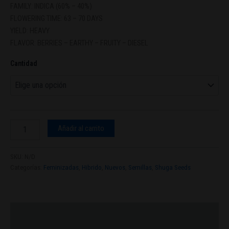
FAMILY: INDICA (60% – 40%)
FLOWERING TIME: 63 – 70 DAYS
YIELD: HEAVY
FLAVOR: BERRIES – EARTHY – FRUITY – DIESEL
Cantidad
Añadir al carrito
SKU:
N/D
Categorías:
Feminizadas
,
Hibrido
,
Nuevos
,
Semillas
,
Shuga Seeds
Descripción