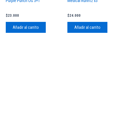
Purple Punch OG 3+1
Medical Runntz x3
página
de
producto
$
23.000
$
24.000
Añadir al carrito
Añadir al carrito
© 2026TengoSeed Growshop.
Todos los derechos reservados.
Powered by Aranseed