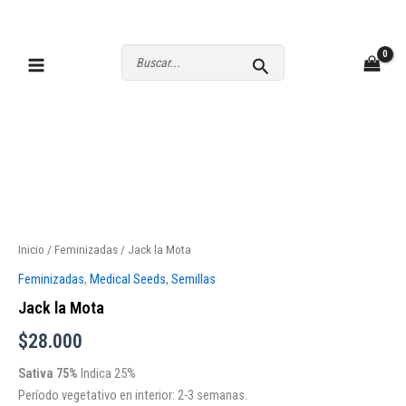
Ir
al
contenido
Buscar
por:
Jack
la
Mota
Inicio
/
Feminizadas
/ Jack la Mota
cantidad
Feminizadas
,
Medical Seeds
,
Semillas
Jack la Mota
$
28.000
Sativa 75%
Indica 25%
Período vegetativo en interior: 2-3 semanas.