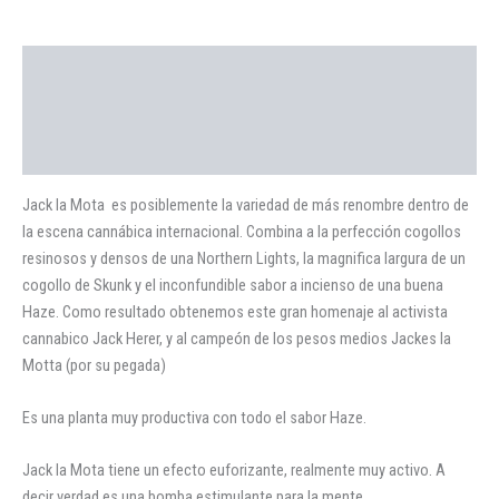
Descripción
Información adicional
Valoraciones (0)
Jack la Mota es posiblemente la variedad de más renombre dentro de
la escena cannábica internacional. Combina a la perfección cogollos
resinosos y densos de una Northern Lights, la magnifica largura de un
cogollo de Skunk y el inconfundible sabor a incienso de una buena
Haze. Como resultado obtenemos este gran homenaje al activista
cannabico Jack Herer, y al campeón de los pesos medios Jackes la
Motta (por su pegada)
Es una planta muy productiva con todo el sabor Haze.
Jack la Mota tiene un efecto euforizante, realmente muy activo. A
decir verdad es una bomba estimulante para la mente.