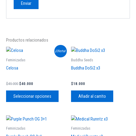
Productos relacionados
El
El
Este
¡Oferta!
precio
precio
producto
original
actual
Feminizadas
Buddha Seeds
tiene
era:
es:
Celosa
Buddha DoSi2 x3
$45.000.
$40.000.
múltiples
variantes.
$
45.000
$
40.000
$
18.000
Las
opciones
Seleccionar opciones
Añadir al carrito
se
pueden
elegir
en
Feminizadas
Feminizadas
la