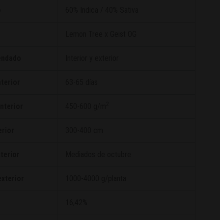
o
60% Indica / 40% Sativa
Lemon Tree
x
Geist OG
endado
Interior y exterior
nterior
63-65 días
2
nterior
450-600 g/m
erior
300-400 cm
terior
Mediados de octubre
xterior
1000-4000 g/planta
16,42%