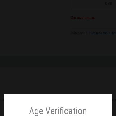
CBD
Sin existencias
Categorías:
Feminizadas
,
Hibr
miento es rápido y vigoroso, y la delgadez de sus hojas permite una per
Age Verification