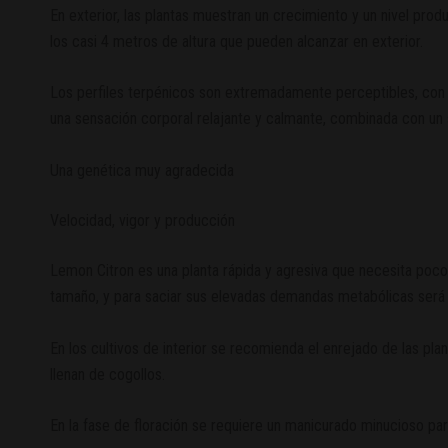
En exterior, las plantas muestran un crecimiento y un nivel pro
los casi 4 metros de altura que pueden alcanzar en exterior.
Los perfiles terpénicos son extremadamente perceptibles, con i
una sensación corporal relajante y calmante, combinada con un 
Una genética muy agradecida
Velocidad, vigor y producción
Lemon Citron es una planta rápida y agresiva que necesita poco t
tamaño, y para saciar sus elevadas demandas metabólicas será n
En los cultivos de interior se recomienda el enrejado de las pla
llenan de cogollos.
En la fase de floración se requiere un manicurado minucioso pa