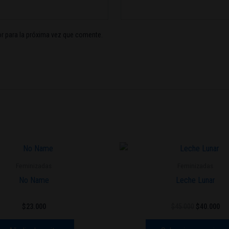
r para la próxima vez que comente.
El
El
precio
pre
original
act
Feminizadas
Feminizadas
era:
es:
No Name
Leche Lunar
$45.000.
$40
$
23.000
$
45.000
$
40.000