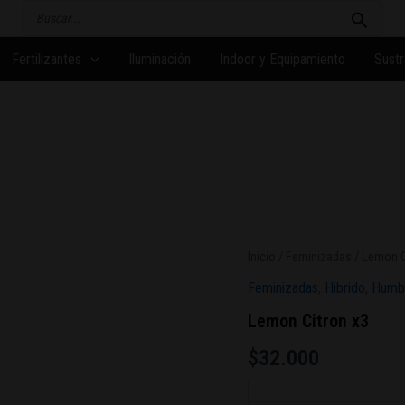
Buscar
por:
Fertilizantes
Iluminación
Indoor y Equipamiento
Sustr
Inicio
/
Feminizadas
/ Lemon C
Feminizadas
,
Hibrido
,
Humb
Lemon Citron x3
$
32.000