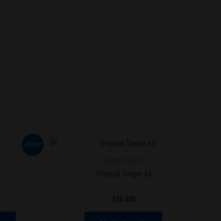
Este
¡Oferta!
cio
producto
ual
Dutch Passion
tiene
Tropical Tangie x3
.000.
múltiples
variantes.
$
26.000
Las
opciones