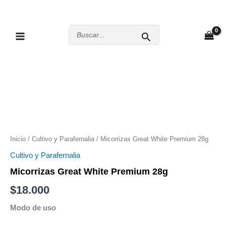
Ir
al
Buscar
contenido
por:
Inicio
/
Cultivo y Parafernalia
/ Micorrizas Great White Premium 28g
Cultivo y Parafernalia
Micorrizas Great White Premium 28g
$
18.000
Modo de uso