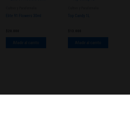
Cultivo y Parafernalia
Cultivo y Parafernalia
Elite 91 Flowers 30ml
Top Candy 1L
$
20.000
$
13.000
Añadir al carrito
Añadir al carrito
© 2026TengoSeed Growshop.