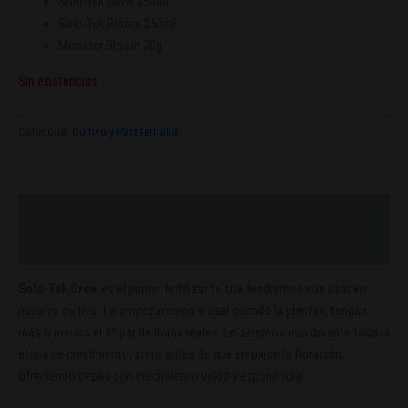
Solo-Tek Grow 250ml
Solo-Tek Bloom 250ml
Monster Bloom 20g
Sin existencias
Categoría:
Cultivo y Parafernalia
Descripción
Valoraciones (0)
Solo-Tek Grow
es el primer fertilizante que tendremos que usar en
nuestro cultivo. Lo empezaremos a usar cuando la plantas, tengan
más o menos el 3º par de hojas reales. Le daremos uso durante toda la
etapa de crecimiento, justo antes de que empiece la floración,
ofreciendo cepas con crecimiento veloz y exponencial.