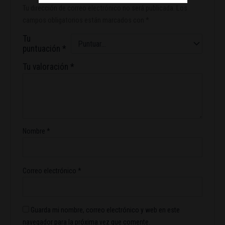
Tu dirección de correo electrónico no será publicada.
Los
campos obligatorios están marcados con
*
Tu
puntuación
*
Tu valoración
*
Nombre
*
Correo electrónico
*
Guarda mi nombre, correo electrónico y web en este
navegador para la próxima vez que comente.