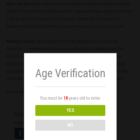
Solo-Tek Bloom
lo empezaremos a utilizar, cuando empieza la etapa
floral. Este producto nutrirá nuestras cepas esta fase, proporcionando
todo lo que necesitan para su correcto desarrollo. Lo usaremos
durante toda la floración hasta unas semanas antes de cosechar.
Monster Bloom
es un producto de PK elevado, para la fase de
floración. Lo empezaremos a usar a mitad fase, cuando nuestros
cogollos comenzarán a engordar. El alto contenido de fósforo y
potasio, hará que los cogollos cojan un mayor tamaño y densidad,
Age Verification
comparado a si no lo hubiéremos aplicado. Dejar de usar 10-/15 días
antes de cosechar, para obtener ejemplares sin restos de abonos.
No hay valoraciones aún.
You must be
18
years old to enter.
YES
Sé el primero en valorar “Micro Pack Grotek”
Ingresa con facebook
NO