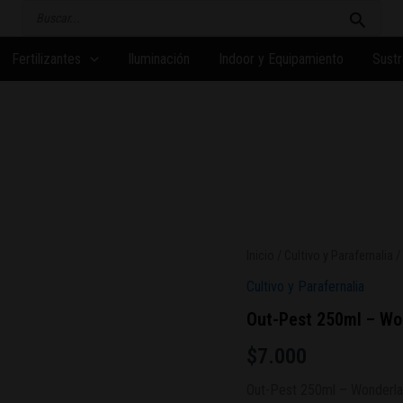
Buscar
por:
Fertilizantes
Iluminación
Indoor y Equipamiento
Sustr
Inicio
/
Cultivo y Parafernalia
/
Cultivo y Parafernalia
Out-Pest 250ml – Wo
$
7.000
Out-Pest 250ml – Wonderl