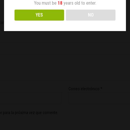
You must be
18
years old to enter.
YES
NO
campos obligatorios están marcados con
*
Correo electrónico
*
r para la próxima vez que comente.