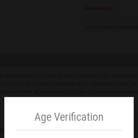
Sin existencias
Categoría:
Cultivo y Parafernal
e amplio espectro, el cual actúa sobre el mecanismo de reproducción y d
fecto de acción se debe a la presencia de 23 compuestos cítricos, los c
ayuda a mantener alejado a insectos y plagas que pudieran desear empeza
Age Verification
Wonderland”