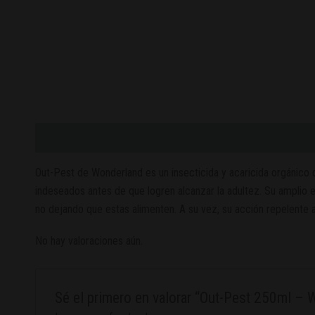
Descripción
Valoraciones (0)
Out-Pest de Wonderland es un insecticida y acaricida orgánico d
indeseados antes de que logren alcanzar la adultez. Su amplio e
no dejando que estas alimenten. A su vez, su acción repelente 
No hay valoraciones aún.
Sé el primero en valorar “Out-Pest 250ml – 