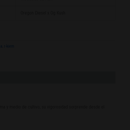
Oregon Diesel x Og Kush
ca
,
r-kiem
lima y medio de cultivo, su vigorosidad sorprende desde el