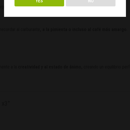
YES
NO
rprenderá hasta los paladares más exigentes.
recordar al carburante
,
a la pimienta o incluso al café más amargo.
mente a la
creatividad y al estado de ánimo
,
creando un equilibrio per
 x3”