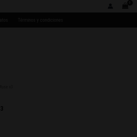
atos
Términos y condiciones
Muse x3
x3