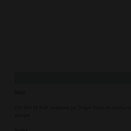
Descripción
Valoraciones (0)
Muse
Clon élite OG Kush canadiense por Oregon Diesel, de nuestra res
principio.
Aroma: