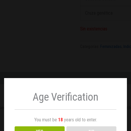
Cruza genética
Sin existencias
Categorías:
Feminizadas
,
Indi
Age Verification
erva. Caracterizada por su rápida y fácil adaptabilidad a todo tipo de c
You must be
18
years old to enter.