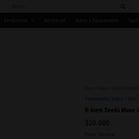
Buscar
por:
Fertilizantes
Iluminación
Indoor y Equipamiento
Sustr
Inicio
/
Indica
/ R-kiem Seeds 
Feminizadas
,
Indica
,
r-kiem
R-kiem Seeds Muse 
$
20.000
Ficha Técnica: