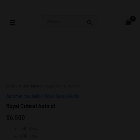
Ir
al
contenido
Buscar
por:
Inicio
/
Automaticas
/ Royal Critical Auto x1
Automaticas
,
Indica
,
Royal Queen Seeds
Royal Critical Auto x1
$
6.500
THC:
14%
CBD:
Low