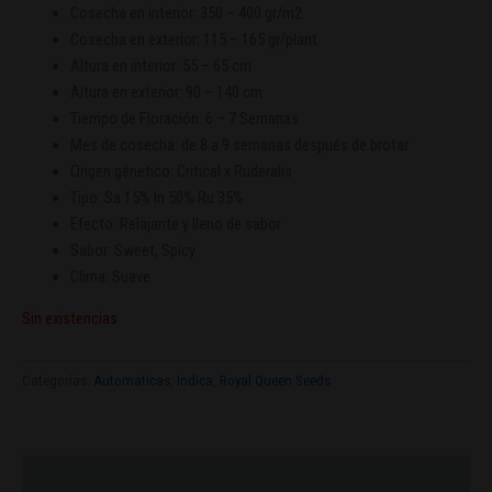
Cosecha en interior:
350 – 400 gr/m2
Cosecha en exterior:
115 – 165 gr/plant
Altura en interior:
55 – 65 cm
Altura en exterior:
90 – 140 cm
Tiempo de Floración:
6 – 7 Semanas
Mes de cosecha:
de 8 a 9 semanas después de brotar
Origen génetico:
Critical x Ruderalis
Tipo:
Sa 15% In 50% Ru 35%
Efecto:
Relajante y lleno de sabor
Sabor:
Sweet, Spicy
Clima:
Suave
Sin existencias
Categorías:
Automaticas
,
Indica
,
Royal Queen Seeds
Descripción