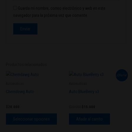
Guarda mi nombre, correo electrónico y web en este
navegador para la próxima vez que comente.
Productos relacionados
El
El
Este
¡Oferta!
precio
precio
producto
original
actual
Automaticas
Automaticas
tiene
era:
es:
Chemdawg Auto
Auto BlueBerry x3
$20.000.
$15.000.
múltiples
variantes.
$
20.000
$
20.000
$
15.000
Las
opciones
Seleccionar opciones
Añadir al carrito
se
pueden