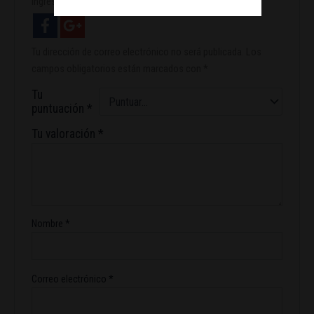
Ingresa con facebook
Tu dirección de correo electrónico no será publicada.
Los
campos obligatorios están marcados con
*
Tu
puntuación
*
Tu valoración
*
Nombre
*
Correo electrónico
*