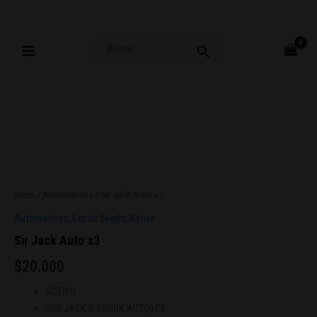
Ir
al
contenido
Buscar
por:
Inicio
/
Automaticas
/ Sir Jack Auto x3
Automaticas
,
Exotic Seeds
,
Sativa
Sir Jack Auto x3
$
20.000
ACTIVO
(SIR JACK X SKUNK AUTO) F6