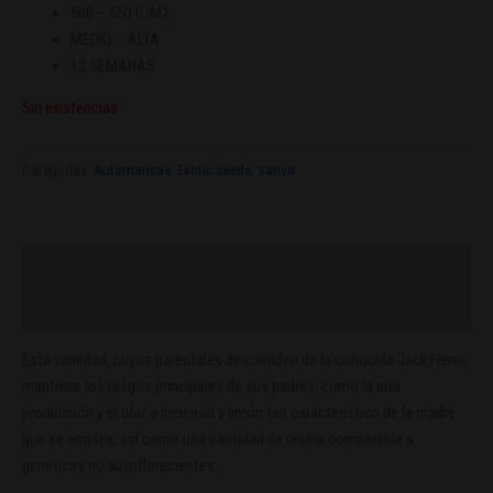
500 – 550 G/M2
MEDIO – ALTA
12 SEMANAS
Sin existencias
Categorías:
Automaticas
,
Exotic Seeds
,
Sativa
Descripción
Valoraciones (0)
Esta variedad, cuyos parentales descienden de la conocida Jack Herer,
mantiene los rasgos principales de sus padres, como la alta
producción y el olor a incienso y limón tan carácterístico de la madre
que se emplea, así como una cantidad de resina comparable a
geneticas no autoflorecientes.