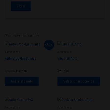
Productos relacionados
El
El
Este
¡Oferta!
precio
precio
produc
original
actual
Automaticas
Automaticas
tiene
era:
es:
Auto Brooklyn Sunrise
Blue Hell Auto
$20.000.
$10.000.
múltipl
variant
$
20.000
$
10.000
$
23.000
Las
opcion
Añadir al carrito
Seleccionar opciones
se
pueden
elegir
Este
en
produc
Automaticas
Automaticas
la