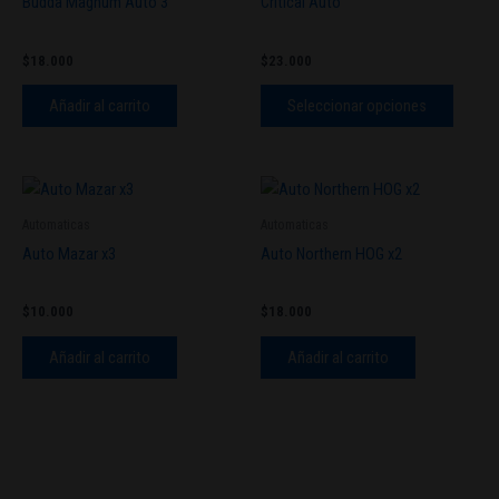
Budda Magnum Auto 3
Critical Auto
múltipl
variant
$
18.000
$
23.000
Las
opcion
Añadir al carrito
Seleccionar opciones
se
pueden
elegir
en
Automaticas
Automaticas
la
Auto Mazar x3
Auto Northern HOG x2
página
de
produc
$
10.000
$
18.000
Añadir al carrito
Añadir al carrito