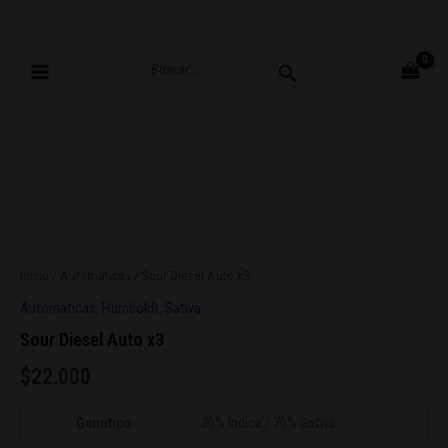
Ir
al
contenido
Buscar
por:
Inicio
/
Automaticas
/ Sour Diesel Auto x3
Automaticas
,
Humboldt
,
Sativa
Sour Diesel Auto x3
$
22.000
Genotipo
30% Indica / 70% Sativa