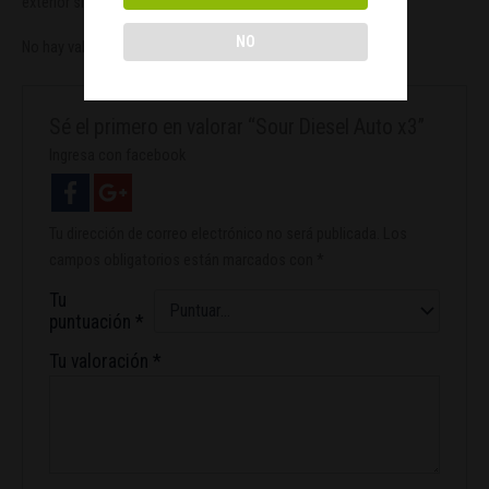
exterior sin necesidad de mucho espacio.
NO
No hay valoraciones aún.
Sé el primero en valorar “Sour Diesel Auto x3”
Ingresa con facebook
Tu dirección de correo electrónico no será publicada.
Los
campos obligatorios están marcados con
*
Tu
puntuación
*
Tu valoración
*