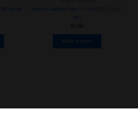
Cultivo y Parafernalia
140 Garden
Maceta Cuadrada Trabe 11 Litros (23 x 23 x 27
cm)
$
1.500
Añadir al carrito