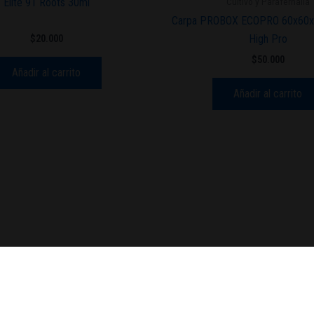
Cultivo y Parafernalia
Elite 91 Roots 30ml
Carpa PROBOX ECOPRO 60x60x
High Pro
$
20.000
$
50.000
Añadir al carrito
Añadir al carrito