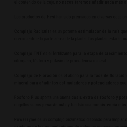
el contenido de la caja,
no necesitaremos añadir nada más
a 
Los productos de
Hesi
han sido premiados en diversas ocasi
Complejo Radicular
es un potente
estimulador de la raíz
que
crecimiento e la parte aérea de la planta. Tus plantas estarán
má
Complejo TNT
es el fertilizante
para la etapa de crecimient
nitrógeno, fósforo y potasio de procedencia mineral.
Complejo de Floración
es el abono
para la fase de floración
mineral para añadir los estimuladores y potenciadores
que 
Fósforo Plus
aporta una buena
dosis extra de fósforo y pot
cogollos secos
pesarán más
y tendrán una
consistencia más 
Powerzyme
es un complejo enzimático diseñado para limpiar el
orgánicos y las acumulaciones de sales
en compuestos asimi