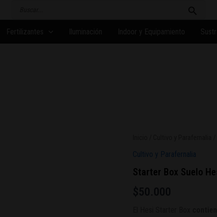
Buscar
por:
Fertilizantes
Iluminación
Indoor y Equipamiento
Sustr
Inicio
/
Cultivo y Parafernalia
/
Cultivo y Parafernalia
Starter Box Suelo He
$
50.000
El Hesi Starter Box
contien