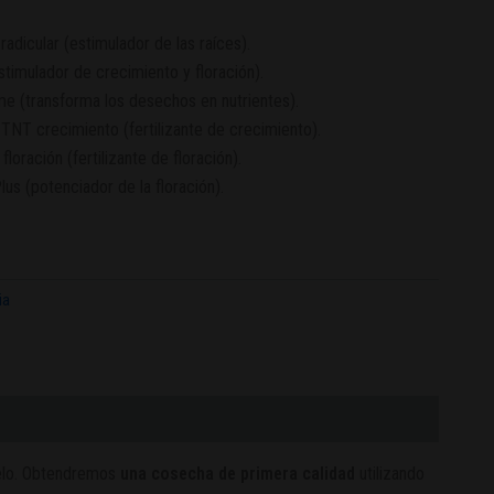
dicular (estimulador de las raíces).
timulador de crecimiento y floración).
 (transforma los desechos en nutrientes).
NT crecimiento (fertilizante de crecimiento).
loración (fertilizante de floración).
lus (potenciador de la floración).
ia
uelo. Obtendremos
una cosecha de primera calidad
utilizando