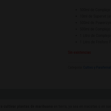
500ml de Complejo ra
10ml de Supervit (es
500ml de Powerzyme
500ml de Complejo T
1 Litro de Complejo f
1 Litro de Fósforo P
Sin existencias
Categoría:
Cultivo y Parafernal
ra cultivar plantas de marihuana
en tierra, ya sea en macetas o en s