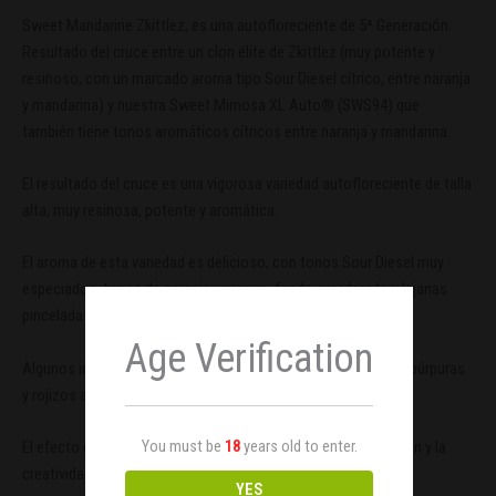
Sweet Mandarine Zkittlez, es una autofloreciente de 5ª Generación.
Resultado del cruce entre un clon élite de Zkittlez (muy potente y
resinoso, con un marcado aroma tipo Sour Diesel cítrico, entre naranja
y mandarina) y nuestra Sweet Mimosa XL Auto® (SWS94) que
también tiene tonos aromáticos cítricos entre naranja y mandarina.
El resultado del cruce es una vigorosa variedad autofloreciente de talla
alta, muy resinosa, potente y aromática.
El aroma de esta variedad es delicioso, con tonos Sour Diesel muy
especiados, tonos de naranja y mango, fondo amaderado y lejanas
pinceladas frescas como de pino o hierba recién cortada.
Age Verification
Algunos individuos pueden mostrar flores y hojas con tonos púrpuras
y rojizos al final de la floración.
You must be
18
years old to enter.
El efecto es enérgico, alegre y estimulante de la concentración y la
creatividad.
YES