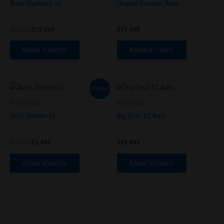
Auto BlueBerry x3
Original Russian Auto
$20.000.
$15.000.
$
20.000
$
15.000
$
21.000
Añadir al carrito
Añadir al carrito
El
El
¡Oferta!
precio
precio
original
actual
Automaticas
Automaticas
era:
es:
Auto Xtreme x3
Big Devil #2 Auto
$23.000.
$6.000.
$
23.000
$
6.000
$
23.000
Añadir al carrito
Añadir al carrito