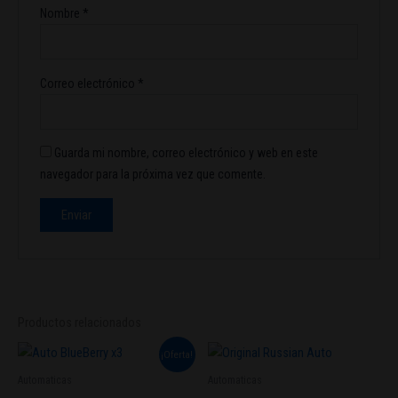
Nombre
*
Correo electrónico
*
Guarda mi nombre, correo electrónico y web en este
navegador para la próxima vez que comente.
Productos relacionados
El
El
¡Oferta!
precio
precio
original
actual
Automaticas
Automaticas
era:
es: