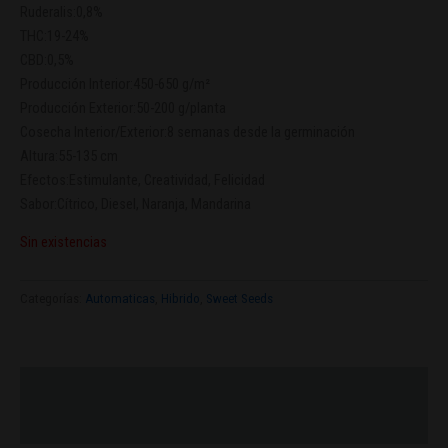
Ruderalis:0,8%
THC:19-24%
CBD:0,5%
Producción Interior:450-650 g/m²
Producción Exterior:50-200 g/planta
Cosecha Interior/Exterior:8 semanas desde la germinación
Altura:55-135 cm
Efectos:Estimulante, Creatividad, Felicidad
Sabor:Cítrico, Diesel, Naranja, Mandarina
Sin existencias
Categorías:
Automaticas
,
Hibrido
,
Sweet Seeds
Descripción
Valoraciones (0)