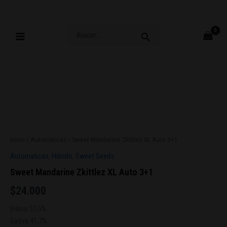
Ir
al
contenido
Buscar
por:
Inicio
/
Automaticas
/ Sweet Mandarine Zkittlez XL Auto 3+1
Automaticas
,
Hibrido
,
Sweet Seeds
Sweet Mandarine Zkittlez XL Auto 3+1
$
24.000
Índica:57,5%
Sativa:41,7%