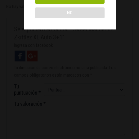
No hay valoraciones aún.
NO
Sé el primero en valorar “Sweet Mandarine
Zkittlez XL Auto 3+1”
Ingresa con facebook
Tu dirección de correo electrónico no será publicada.
Los
campos obligatorios están marcados con
*
Tu
puntuación
*
Tu valoración
*