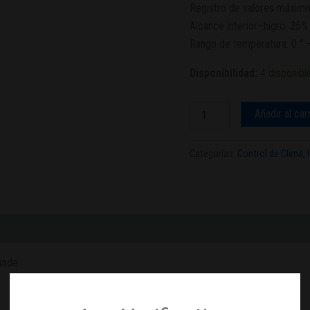
Registro de valores
máximo
Alcance interior
–
higro:
25
%
Rango de temperatura:
0
° 
Disponibilidad:
4 disponibl
Añadir al car
Categorías:
Control de Clima
,
ande