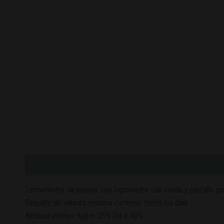
Descripción
Valoraciones (0)
Termómetro
de interior con
higrómetro
con sonda y pantalla gr
Registro de valores
máximo / mínimo
todos los días
Alcance interior
–
higro:
25
% RH a
90
%