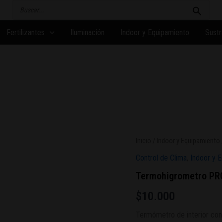
Buscar
por:
Fertilizantes
Iluminación
Indoor y Equipamiento
Sustr
Termohigrometro
Inicio
/
Indoor y Equipamiento
PROHYGRO
Control de Clima
,
Indoor y 
Medium
Garden
Termohigrometro PR
Highpro
cantidad
$
10.000
Termómetro
de interior con