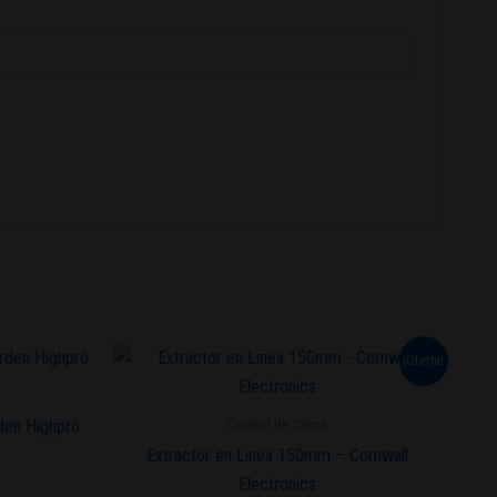
El
El
¡Oferta!
precio
precio
original
actual
era:
es:
Control de Clima
den Highpro
$20.000.
$18.000.
Extractor en Linea 150mm – Cornwall
Electronics