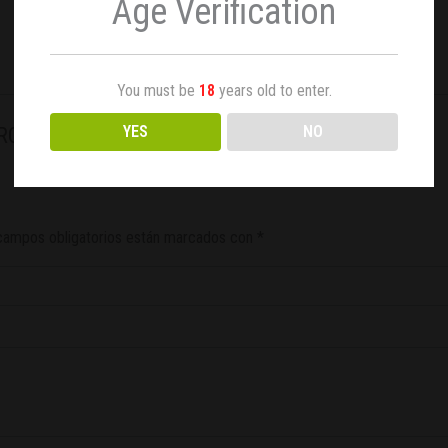
Age Verification
You must be
18
years old to enter.
YES
NO
o PROHYGRO Medium Garden Highpro”
campos obligatorios están marcados con
*