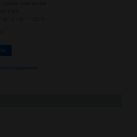
 / mínimo
todos los días
 RH a
90
%
–
50
°
C /
32
° –
122
° F
es
rito
Indoor y Equipamiento