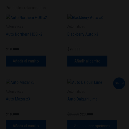
Productos relacionados
Automaticas
Automaticas
Auto Northern HOG x2
Blackberry Auto x3
$
18.000
$
25.000
Añadir al carrito
Añadir al carrito
El
El
Este
¡Oferta!
precio
precio
produc
original
actual
Automaticas
Automaticas
tiene
era:
es:
Auto Mazar x3
Auto Daiquiri Lime
$25.000.
$23.000.
múltipl
variant
$
10.000
$
25.000
$
23.000
Las
opcion
Añadir al carrito
Seleccionar opciones