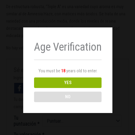
De estructura robusta, “Triple A” es una variedad cuyo aroma es muy
similar al de Amnesia Haze, con matices más ácidos. Se trata de una
variedad con una producción media, donde los niveles de resina
destacan por ser elevados, rasgo que le convierte en una variedad
indicada para realizar extracciones.
Age Verification
No hay valoraciones aún.
Sé el primero en valorar “Triple A Auto x1”
You must be
18
years old to enter.
Ingresa con facebook
YES
NO
Tu dirección de correo electrónico no será publicada.
Los
campos obligatorios están marcados con
*
Tu
puntuación
*
Tu valoración
*