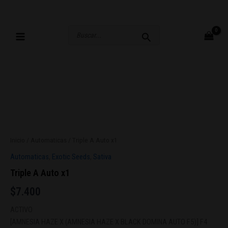
Ir
al
contenido
Buscar
por:
Inicio
/
Automaticas
/ Triple A Auto x1
Automaticas
,
Exotic Seeds
,
Sativa
Triple A Auto x1
$
7.400
ACTIVO
[AMNESIA HAZE X (AMNESIA HAZE X BLACK DOMINA AUTO F5)] F4