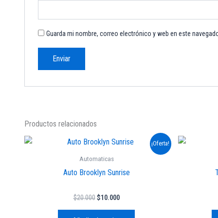
Guarda mi nombre, correo electrónico y web en este navegado
Productos relacionados
El
El
¡Oferta!
precio
precio
original
actual
Automaticas
era:
es:
Auto Brooklyn Sunrise
T
$20.000.
$10.000.
$
20.000
$
10.000