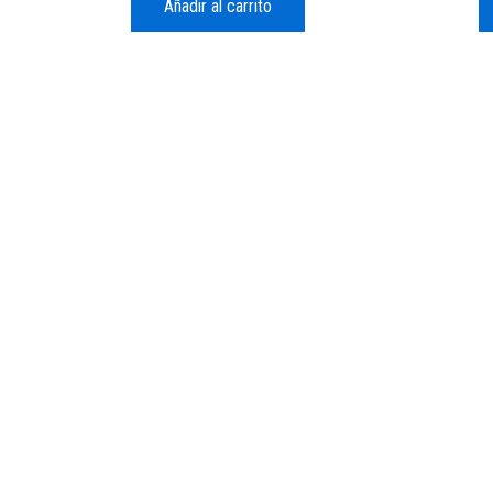
Añadir al carrito
© 2026TengoSeed Growshop.
Todos los derechos reservados.
Powered by Aranseed