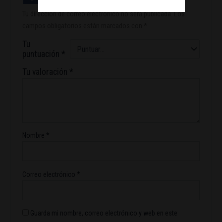
Tu dirección de correo electrónico no será publicada.
Los
campos obligatorios están marcados con
*
Tu
puntuación
*
Tu valoración
*
Nombre
*
Correo electrónico
*
Guarda mi nombre, correo electrónico y web en este