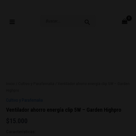
Ir
al
contenido
Buscar
por:
Inicio
/
Cultivo y Parafernalia
/ Ventilador ahorro energía clip 5W – Garden
Highpro
Cultivo y Parafernalia
Ventilador ahorro energía clip 5W – Garden Highpro
$
15.000
Características
: