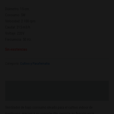
Diámetro: 15 cm.
Consumo: 5W
Velocidad: 2.100 rpm
Caudal: 215 m3/h
Voltaje: 220V
Frecuencia: 50 Hz.
Sin existencias
Categoría:
Cultivo y Parafernalia
Descripción
Valoraciones (0)
Ventilador de bajo consumo ideado para el cultivo indoor de
marihuana, gracias a su soporte clip, permite su fijación en la