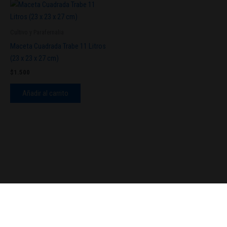
Cultivo y Parafernalia
Maceta Cuadrada Trabe 11 Litros
(23 x 23 x 27 cm)
$
1.500
Añadir al carrito