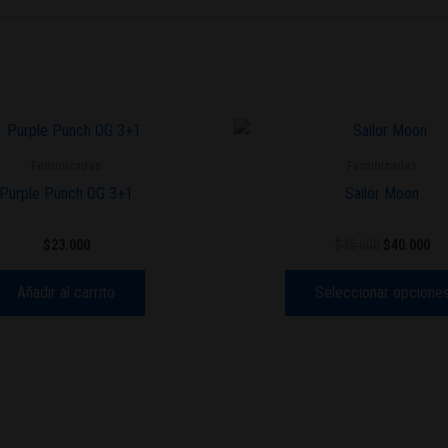
El
El
precio
pre
original
act
Feminizadas
Feminizadas
era:
es:
Purple Punch OG 3+1
Sailor Moon
$45.000.
$40
$
23.000
$
45.000
$
40.000
Añadir al carrito
Seleccionar opcione