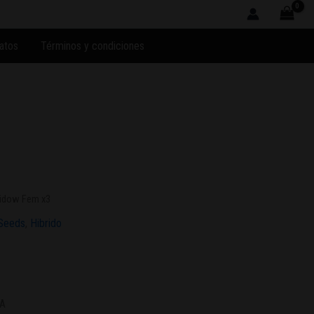
atos
Términos y condiciones
idow Fem x3
Seeds
,
Hibrido
CA