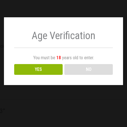
Age Verification
ción de hasta 900 gr / planta.
You must be
18
years old to enter.
YES
NO
x3”