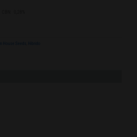
%
CBN:
0,28%
en House Seeds
,
Hibrido