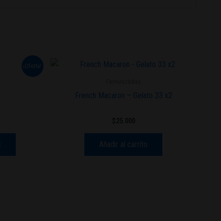
Este
¡Oferta!
cio
producto
ual
Feminizadas
tiene
French Macaron – Gelato 33 x2
.000.
múltiples
variantes.
$
25.000
Las
opciones
s
Añadir al carrito
se
pueden
elegir
en
la
página