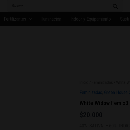
Buscar
por:
Fertilizantes
Iluminación
Indoor y Equipamiento
Sustr
Inicio
/
Feminizadas
/ White W
Feminizadas
,
Green House 
White Widow Fem x3
$
20.000
40%
SATIVA
– 60%
INDI