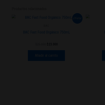
Productos relacionados
El
El
¡Oferta!
precio
precio
original
actual
BAC
era:
es:
BAC Fast Food Orgánico 750mL
$25.000.
$23.000.
$
25.000
$
23.000
Añadir al carrito