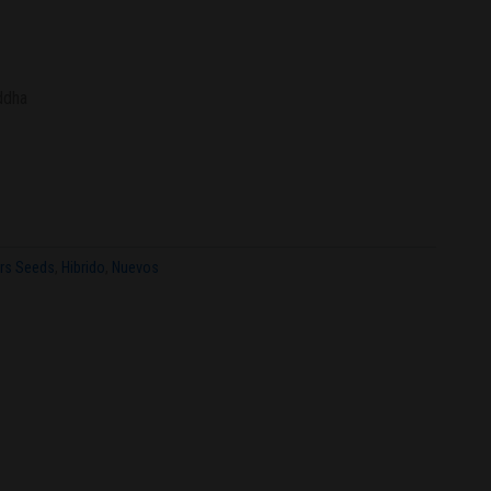
ddha
ors Seeds
,
Hibrido
,
Nuevos