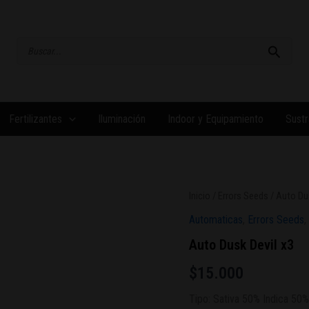
Buscar
por:
Fertilizantes
Iluminación
Indoor y Equipamiento
Sustr
Inicio
/
Errors Seeds
/ Auto Dus
Automaticas
,
Errors Seeds
,
Auto Dusk Devil x3
$
15.000
Tipo: Sativa 50% Indica 50%