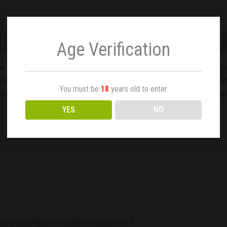
Age Verification
a excelente opción para los principiantes porque crecen rápido. Las p
rados. Las semillas de cannabis feminizadas de auto floración de Dusk
You must be
18
years old to enter.
 resultados milagrosos con mejores cualidades estables. Crece en el men
YES
NO
campos obligatorios están marcados con
*