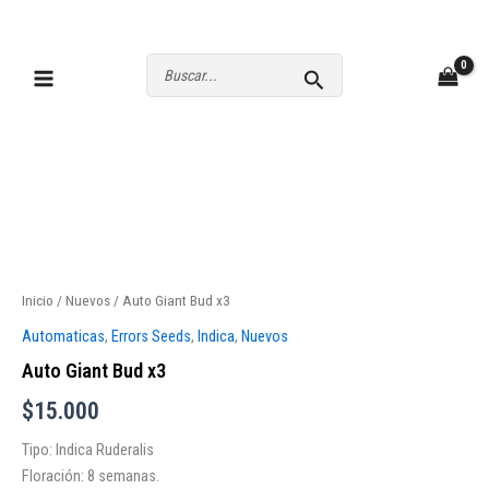
Ir
al
contenido
Buscar
por:
Inicio
/
Nuevos
/ Auto Giant Bud x3
Automaticas
,
Errors Seeds
,
Indica
,
Nuevos
Auto Giant Bud x3
$
15.000
Tipo: Indica Ruderalis
Floración: 8 semanas.