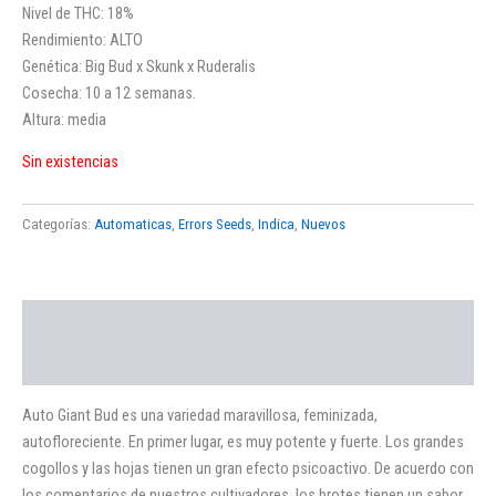
Nivel de THC: 18%
Rendimiento: ALTO
Genética: Big Bud x Skunk x Ruderalis
Cosecha: 10 a 12 semanas.
Altura: media
Sin existencias
Categorías:
Automaticas
,
Errors Seeds
,
Indica
,
Nuevos
Descripción
Valoraciones (0)
Auto Giant Bud es una variedad maravillosa, feminizada,
autofloreciente. En primer lugar, es muy potente y fuerte. Los grandes
cogollos y las hojas tienen un gran efecto psicoactivo. De acuerdo con
los comentarios de nuestros cultivadores, los brotes tienen un sabor