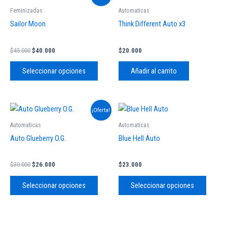
precio
precio
producto
original
actual
Feminizadas
Automaticas
tiene
era:
es:
Sailor Moon
Think Different Auto x3
$45.000.
$40.000.
múltiples
variantes.
$
45.000
$
40.000
$
20.000
Las
opciones
Seleccionar opciones
Añadir al carrito
se
pueden
elegir
El
El
Este
Este
¡Oferta!
en
precio
precio
producto
produc
original
actual
Automaticas
Automaticas
la
tiene
tiene
era:
es:
Auto Glueberry O.G.
Blue Hell Auto
página
$30.000.
$26.000.
múltiples
múltipl
de
variantes.
variant
producto
$
30.000
$
26.000
$
23.000
Las
Las
opciones
opcion
Seleccionar opciones
Seleccionar opciones
se
se
pueden
pueden
elegir
elegir