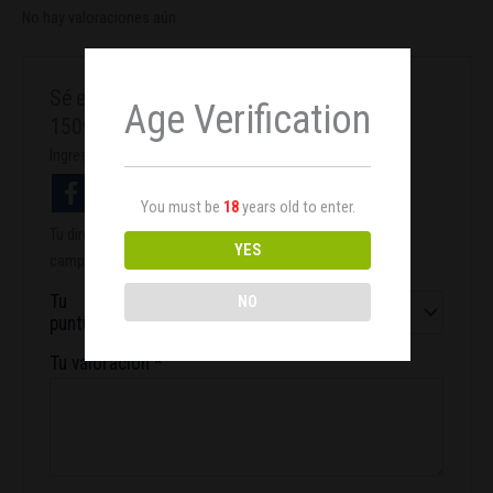
No hay valoraciones aún.
Sé el primero en valorar “Bombilla Agrolite
Age Verification
150w SHP Gro&Flo”
Ingresa con facebook
You must be
18
years old to enter.
Tu dirección de correo electrónico no será publicada.
Los
YES
campos obligatorios están marcados con
*
Tu
NO
puntuación
*
Tu valoración
*