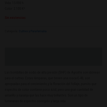
Vida: 15.000 h
Color: 2.100 Kº
Sin existencias
Categoría:
Cultivo y Parafernalia
Descripción
Valoraciones (0)
Las bombillas de sodio de alta presión (SHP) de Agrolite son idóneas
para el cultivo. Estas lámparas, que tienen una rosca E-40, son
apropiadas para el crecimiento y la floración del follaje, puesto que
espectro de color contiene poco azul, pero una gran cantidad de
amarillo y naranja que las hace muy brillantes. Son un tipo de
luminarias de espectro corregido y larga vida.