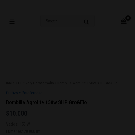
Ir
al
contenido
Buscar
por:
Inicio
/
Cultivo y Parafernalia
/ Bombilla Agrolite 150w SHP Gro&Flo
Cultivo y Parafernalia
Bombilla Agrolite 150w SHP Gro&Flo
$
10.000
Vatios: 150 W
Lúmenes: 20.000 lm