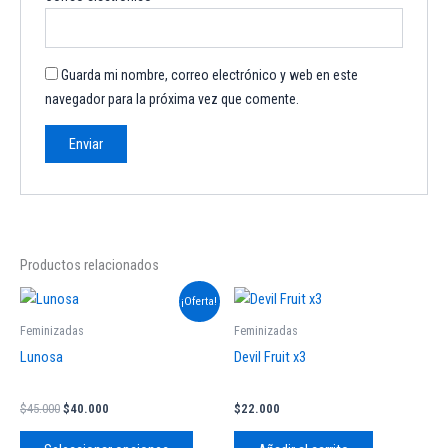
Guarda mi nombre, correo electrónico y web en este
navegador para la próxima vez que comente.
Productos relacionados
El
El
Este
¡Oferta!
precio
precio
producto
original
actual
Feminizadas
Feminizadas
tiene
era:
es:
Lunosa
Devil Fruit x3
$45.000.
$40.000.
múltiples
variantes.
$
45.000
$
40.000
$
22.000
Las
opciones