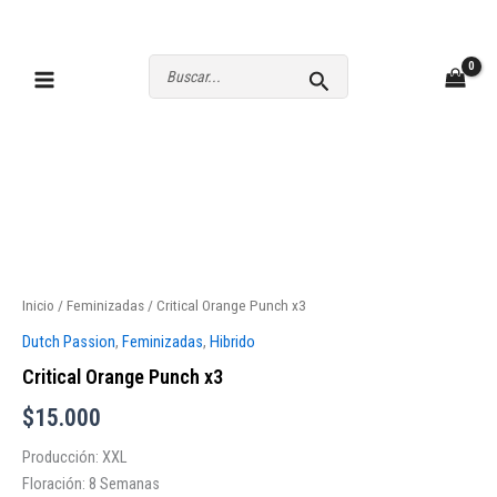
Ir
al
contenido
Buscar
por:
Inicio
/
Feminizadas
/ Critical Orange Punch x3
Dutch Passion
,
Feminizadas
,
Hibrido
Critical Orange Punch x3
$
15.000
Producción: XXL
Floración: 8 Semanas