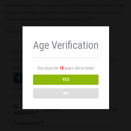
una malla metálica de máxima resistencia. Su innovador diseño evita el
uso de pegamento, optimizando así el desempeño del Carbón Activo.
Posee sujetadores integrados a la estructura de PVC.
No hay valoraciones aún.
Age Verification
Sé el primero en valorar “Filtro de carbón
PROACTIV 150mm/460m3/h Garden HighPro”
Ingresa con facebook
You must be
18
years old to enter.
YES
Tu dirección de correo electrónico no será publicada.
Los
NO
campos obligatorios están marcados con
*
Tu
puntuación
*
Tu valoración
*