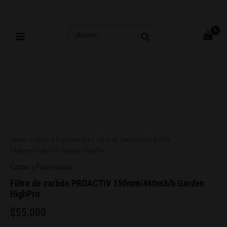
Ir
al
contenido
Buscar
por:
Inicio
/
Cultivo y Parafernalia
/ Filtro de carbón PROACTIV
150mm/460m3/h Garden HighPro
Cultivo y Parafernalia
Filtro de carbón PROACTIV 150mm/460m3/h Garden
HighPro
$
55.000