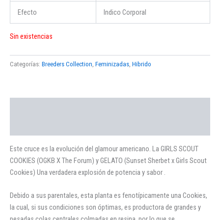
Efecto
Indico Corporal
Sin existencias
Categorías:
Breeders Collection
,
Feminizadas
,
Hibrido
Descripción
Valoraciones (0)
Este cruce es la evolución del glamour americano. La GIRLS SCOUT
COOKIES (OGKB X The Forum) y GELATO (Sunset Sherbet x Girls Scout
Cookies) Una verdadera explosión de potencia y sabor .
Debido a sus parentales, esta planta es fenotípicamente una Cookies,
la cual, si sus condiciones son óptimas, es productora de grandes y
pesadas colas centrales colmadas en resina, por lo que se