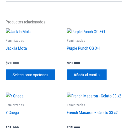
Productos relacionados
Este
producto
Feminizadas
Feminizadas
tiene
Jack la Mota
Purple Punch OG 3+1
múltiples
variantes.
$
28.000
$
23.000
Las
opciones
Seleccionar opciones
Añadir al carrito
se
pueden
elegir
Este
en
producto
Feminizadas
Feminizadas
la
tiene
Y Griega
French Macaron – Gelato 33 x2
página
múltiples
de
variantes.
producto
$
23.000
$
25.000