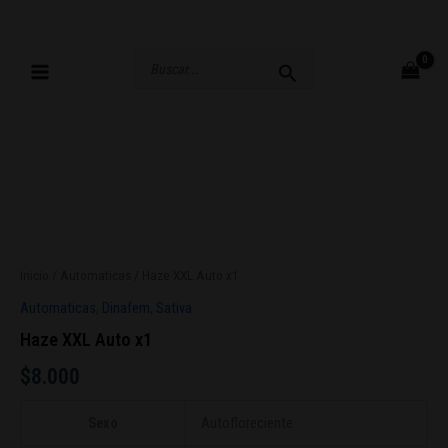
Ir
al
contenido
Buscar
por:
Inicio
/
Automaticas
/ Haze XXL Auto x1
Automaticas
,
Dinafem
,
Sativa
Haze XXL Auto x1
$
8.000
Sexo
Autofloreciente