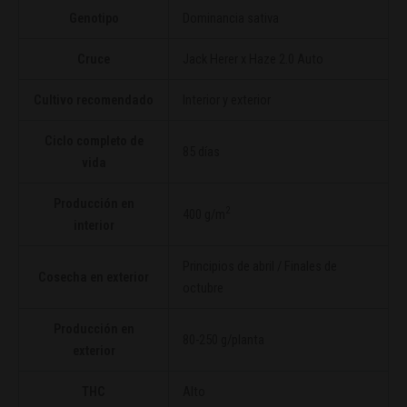
Genotipo
Dominancia sativa
Cruce
Jack Herer
x
Haze 2.0 Auto
Cultivo recomendado
Interior y exterior
Ciclo completo de
85 días
vida
Producción en
2
400 g/m
interior
Principios de abril / Finales de
Cosecha en exterior
octubre
Producción en
80-250 g/planta
exterior
THC
Alto