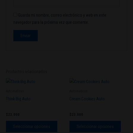
Guarda mi nombre, correo electrónico y web en este
navegador para la próxima vez que comente.
Productos relacionados
Este
Este
producto
produc
Automaticas
Automaticas
tiene
tiene
Think Big Auto
Cream Cookies Auto
múltiples
múltipl
variantes.
variant
$
23.000
$
23.000
Las
Las
opciones
opcion
Seleccionar opciones
Seleccionar opciones
se
se