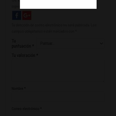
Ingresa con facebook
Tu dirección de correo electrónico no será publicada.
Los
campos obligatorios están marcados con
*
Tu
puntuación
*
Tu valoración
*
Nombre
*
Correo electrónico
*