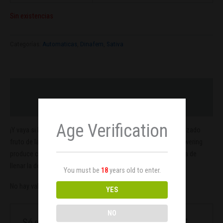
Sin existencias
Categorías:
Automaticas
,
Dinafem
,
Sativa
Descripción
Valoraciones (0)
Age Verification
¡Y vaya si lo conseguimos! Este híbrido autofloreciente feminizado
fruto de la unión entre una Jack Herer y una Haze 2.0 Autoflowering
produce cosechas XXL en un tiempo récord. ¡Una forma rápida de
llenar la despensa con el mejor sabor a Haze!
You must be
18
years old to enter.
No hay valoraciones aún.
YES
NO
Sé el primero en valorar “Haze XXL Auto x1”