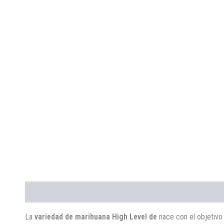
Descripción
Valoraciones (0)
La
variedad de marihuana High Level
de
nace con el objetivo