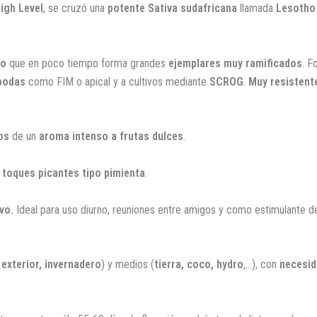
igh Level
, se cruzó una
potente
Sativa sudafricana
llamada
Lesotho
so
que en poco tiempo forma grandes
ejemplares muy ramificados
. F
podas
como FIM o apical y a cultivos mediante
SCROG
.
Muy resistent
sos
de un
aroma intenso a frutas dulces
.
 toques picantes tipo pimienta
.
vo.
Ideal para uso diurno, reuniones entre amigos y como estimulante d
, exterior, invernadero
) y medios (
tierra, coco, hydro
,…), con
necesid