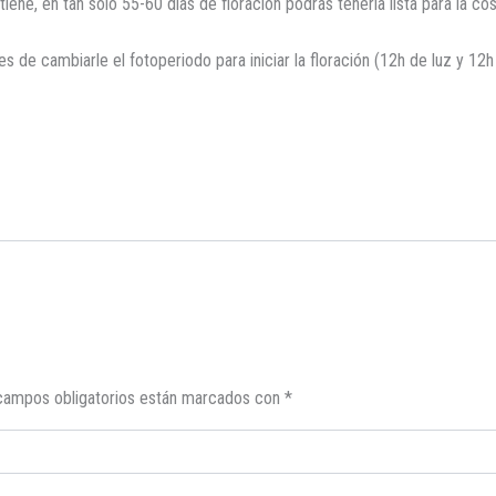
iene, en tan sólo 55-60 días de floración podrás tenerla lista para la cos
e cambiarle el fotoperiodo para iniciar la floración (12h de luz y 12h 
campos obligatorios están marcados con
*