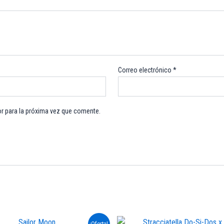
Correo electrónico
*
r para la próxima vez que comente.
El
El
Este
¡Oferta!