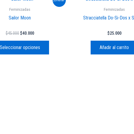
precio
precio
producto
original
actual
Feminizadas
Feminizadas
era:
es:
tiene
Sailor Moon
Stracciatella Do-Si-Dos x 
$45.000.
$40.000.
múltiples
variantes.
$
45.000
$
40.000
$
25.000
Las
opciones
Seleccionar opciones
Añadir al carrito
se
pueden
elegir
en
la
página
de
producto