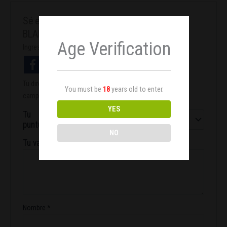
Sé el primero en valorar “PROCUT CURVED
BLADES Garden HighPro”
Age Verification
Ingresa con facebook
Tu dirección de correo electrónico no será publicada.
Los
You must be
18
years old to enter.
campos obligatorios están marcados con
*
YES
Tu
puntuación
*
NO
Tu valoración
*
Nombre
*