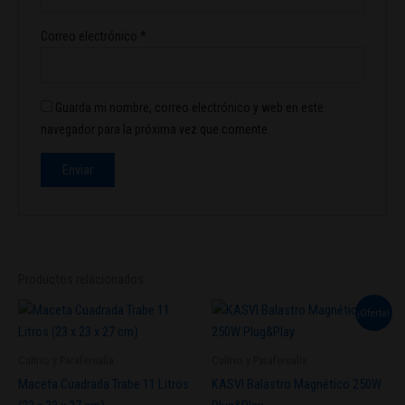
Correo electrónico
*
Guarda mi nombre, correo electrónico y web en este
navegador para la próxima vez que comente.
Productos relacionados
El
El
¡Oferta!
precio
precio
original
actual
era:
es:
Cultivo y Parafernalia
Cultivo y Parafernalia
$45.000.
$40.000.
Maceta Cuadrada Trabe 11 Litros
KASVI Balastro Magnético 250W