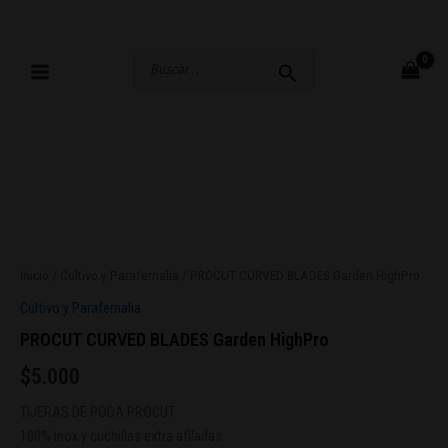
Ir
al
contenido
Buscar
por:
Inicio
/
Cultivo y Parafernalia
/ PROCUT CURVED BLADES Garden HighPro
Cultivo y Parafernalia
PROCUT CURVED BLADES Garden HighPro
$
5.000
TIJERAS DE PODA PROCUT
100% inox y cuchillas extra afiladas